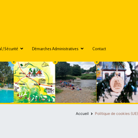
énées
nay, le "Petit Nice" des Pyrénées !
l / Sécurité
Démarches Administratives
Contact
Accueil
Politique de cookies (UE)