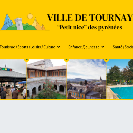
Mairie de Tournay / Hautes-Pyr
Bienvenue sur le site de la ville de Tour
Tourisme / Sports / Loisirs / Culture
Enfance / Jeunesse
Santé / Socia