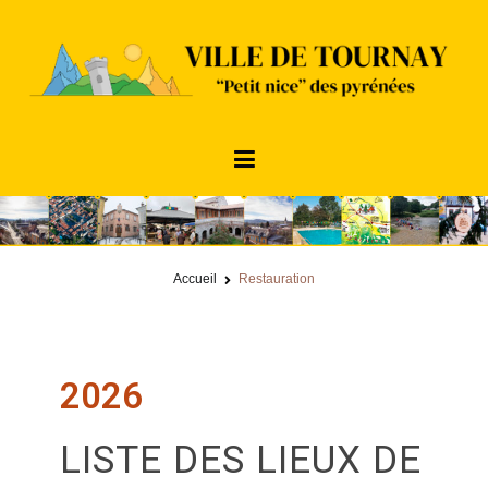
Mairie de Tournay / Hautes-Pyrénées
Bienvenue sur le site de la ville de Tournay, le "Petit Nice" des Pyrénées !
Accueil
Restauration
2026
LISTE DES LIEUX DE